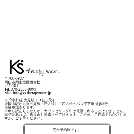
〒700-0927
岡山市岡山北区西古松
241-101
Tel. 070-2353-8093
Mail. info@ks-therapyroom.jp
※JR宇野線 大元駅より徒歩5分
※岡山駅から
火の見線
・
汗入線
にて西古松のバス停下車 徒歩3分
※駐車場あります。
※申し訳ありませんが、カウンセリング中は電話に出ることはできません。
着信があれば、折り返し連絡させて頂きます。ご不便、ご迷惑をおかけしま
すが、ご了承ください。
完全予約制です。