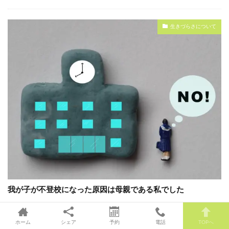
生きづらさについて
我が子が不登校になった原因は母親である私でした
久しぶりの登場のスタッフYこと片山陽子です。 私はアダルトチルドレンで
した。 夫は片山太郎ですが、彼もアダルトチルドレンでした。 そんな二人が
ホーム
シェア
予約
電話
TOPへ