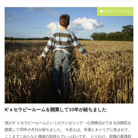
K'sセラピールーム
K‘ｓセラピールームを開業して10年が経ちました
僕がＫ‘ｓセラピールームというカウンセリング・心理療法ができる治療院を
開業して10年の月日が経ちました。 今思えば、幸運とキャリアに恵まれて、
ここまでこれたなと感謝の気持ちでいっぱいです。 とりわけ、前職の看護師