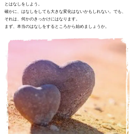
何の意
とはなしをしよう。
味があ
確かに、はなしをしても大きな変化はないかもしれない。でも、
るの
か？」
それは、何かのきっかけにはなります。
という
まず、本当のはなしをするところから始めましょうか。
人たち