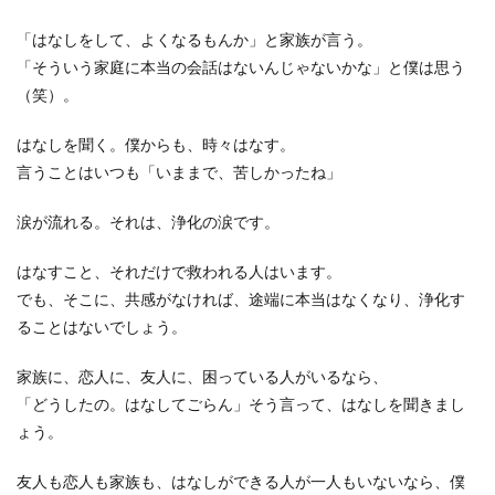
と、
聞く
「はなしをして、よくなるもんか」と家族が言う。
こと
「そういう家庭に本当の会話はないんじゃないかな」と僕は思う
の浄
化の
（笑）。
パワ
ー
はなしを聞く。僕からも、時々はなす。
3
言うことはいつも「いままで、苦しかったね」
自助
グル
涙が流れる。それは、浄化の涙です。
ープ
の力
はなすこと、それだけで救われる人はいます。
4
でも、そこに、共感がなければ、途端に本当はなくなり、浄化す
2020
年追
ることはないでしょう。
記
家族に、恋人に、友人に、困っている人がいるなら、
4.1
「カウ
「どうしたの。はなしてごらん」そう言って、はなしを聞きまし
ンセリ
ょう。
ングで
話なん
かして
友人も恋人も家族も、はなしができる人が一人もいないなら、僕