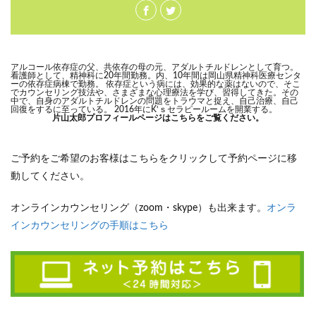
アルコール依存症の父、共依存の母の元、アダルトチルドレンとして育つ。
看護師として、精神科に20年間勤務。内、10年間は岡山県精神科医療センタ
ーの依存症病棟で勤務。 依存症という病には、効果的な薬はないので、そこ
でカウンセリング技法や、さまざまな心理療法を学び、習得してきた。その
中で、自身のアダルトチルドレンの問題をトラウマと捉え、自己治療、自己
回復をするに至っている。 2016年にK‘ｓセラピールームを開業する。
片山太郎プロフィールページはこちらをご覧ください。
ご予約をご希望のお客様はこちらをクリックして予約ページに移
動してください。
オンラインカウンセリング（zoom・skype）も出来ます。
オンラ
インカウンセリングの手順はこちら