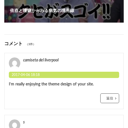
依存と嗜癖からみる病気の境界線
コメント
（3件）
camiseta del liverpool
2017-04-06 18:18
I’m really enjoying the theme design of your site.
返信
s