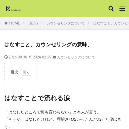
HOME
BLOG
カウンセリングについて
はなすこと、カウンセ
はなすこと、カウンセリングの意味、
2016-08-30
2024-02-29
カウンセリングについて
目次
1
はな
すこ
とで
はなすことで流れる涙
流れ
る涙
「はなしたところで何も変わらない」と本人が言う。
2
「そうか、はなしたけれど、理解されなかったんだね」と僕は言
話す
う。
こ