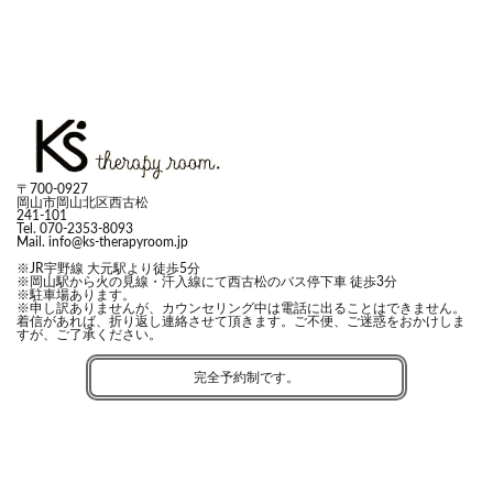
〒700-0927
岡山市岡山北区西古松
241-101
Tel. 070-2353-8093
Mail. info@ks-therapyroom.jp
※JR宇野線 大元駅より徒歩5分
※岡山駅から
火の見線
・
汗入線
にて西古松のバス停下車 徒歩3分
※駐車場あります。
※申し訳ありませんが、カウンセリング中は電話に出ることはできません。
着信があれば、折り返し連絡させて頂きます。ご不便、ご迷惑をおかけしま
すが、ご了承ください。
完全予約制です。