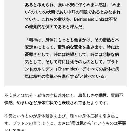
あると考えられ、強い不安に伴うめまい感は、“めま
い”の１つの状態であり中耳の問題であるとみなされ
ていた。これらの症状を、Berrios and Linksは不安
の他覚的な側面であると呼んだ」
「精神は、身体にもっとも働きかけ、その情熱と不
安定さによって、驚異的な変化を生み出す。時には
憂鬱さとして、時には絶望として、時には悲惨な病
気として、そして時には死そのものとして。プラト
ンもカルミデス（Charmides）で“すべての身体の病
気は精神の病気から進行する”と述べている」
不安感とは気分・感情の症状以外にも、
息苦しさや動悸、胃部不
快感、めまいなど身体症状でも表現されてきた
ようです。
不安というものが身体緊張をよび、種々の身体症状を引き起こ
す。プラトンの言うように、まさに
“病は気から”
というものは
事実
としてある
。