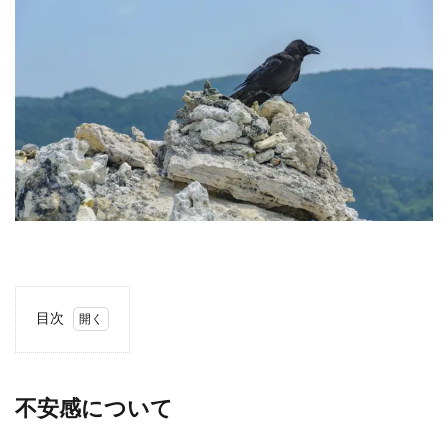
目次
1
不安
感に
つい
不安感について
て