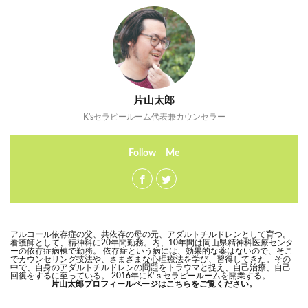
片山太郎
K'sセラピールーム代表兼カウンセラー
Follow Me
アルコール依存症の父、共依存の母の元、アダルトチルドレンとして育つ。
看護師として、精神科に20年間勤務。内、10年間は岡山県精神科医療センタ
ーの依存症病棟で勤務。 依存症という病には、効果的な薬はないので、そこ
でカウンセリング技法や、さまざまな心理療法を学び、習得してきた。その
中で、自身のアダルトチルドレンの問題をトラウマと捉え、自己治療、自己
回復をするに至っている。 2016年にK‘ｓセラピールームを開業する。
片山太郎プロフィールページはこちらをご覧ください。