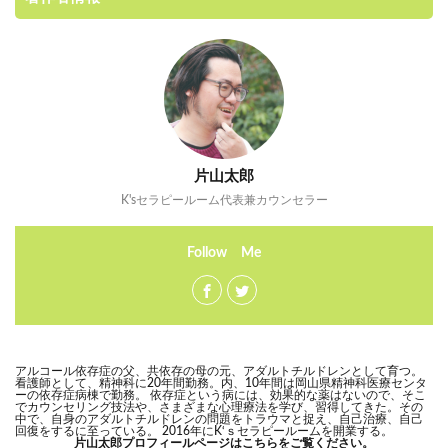
片山太郎
K'sセラピールーム代表兼カウンセラー
Follow Me
アルコール依存症の父、共依存の母の元、アダルトチルドレンとして育つ。
看護師として、精神科に20年間勤務。内、10年間は岡山県精神科医療センタ
ーの依存症病棟で勤務。 依存症という病には、効果的な薬はないので、そこ
でカウンセリング技法や、さまざまな心理療法を学び、習得してきた。その
中で、自身のアダルトチルドレンの問題をトラウマと捉え、自己治療、自己
回復をするに至っている。 2016年にK‘ｓセラピールームを開業する。
片山太郎プロフィールページはこちらをご覧ください。