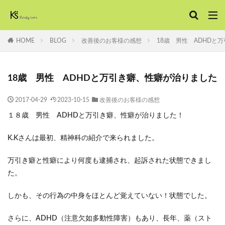
HOME
BLOG
改善後のお客様の感想
18歳 男性 ADHDと
18歳 男性 ADHDと万引き癖、性癖が治りました
2017-04-29
2023-10-15
改善後のお客様の感想
１８歳 男性 ADHDと万引き癖、性癖が治りました！
K.Kさんは最初、
精神科の紹介
で来られました。
万引き癖
と
性癖
により
何度も逮捕
され、
起訴
された状態できまし
た。
しかも、その
行為の中身をほとんど覚えていない！
状態でした。
さらに、
ADHD（注意欠如多動性障害）
もあり、長年、
薬（スト